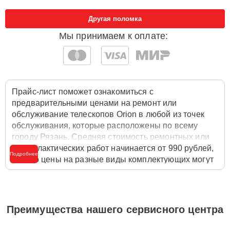
Другая поломка
Мы принимаем к оплате:
Прайс-лист поможет ознакомиться с
предварительными ценами на ремонт или
обслуживание телескопов Orion в любой из точек
обслуживания, которые расположены по всему
городу Рязань. Средняя стоимость ремонтных или
профилактических работ начинается от 990 рублей,
Подробнее
однако цены на разные виды комплектующих могут
различаться. Полную стоимость работ с учётом
запчастей или расходных материалов необходимо
уточнять со специалистом службы заботы о
клиентах. Для расчета итоговой стоимости ремонта
Преимущества нашего сервисного центра
телескопа достаточно позвонить по телефону
горячей линии
+7 (491) 243-42-10
или оставить