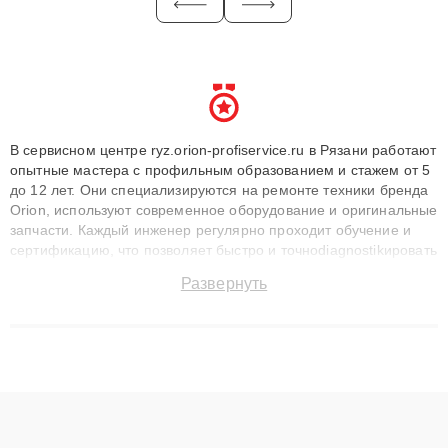
В сервисном центре ryz.orion-profiservice.ru в Рязани работают
опытные мастера с профильным образованием и стажем от 5
до 12 лет. Они специализируются на ремонте техники бренда
Orion, используют современное оборудование и оригинальные
запчасти. Каждый инженер регулярно проходит обучение и
сертификацию, что позволяет быстро и точноdiagnostikировать
поломки и восстанавливать технику с сохранением гарантии
Развернуть
до 3 лет. Наши мастера решают сложные случаи: от замены
матриц и материнских плат до ремонта после залития и
восстановления данных. Благодаря высокой квалификации и
ответственному подходу клиенты получают быстрый,
качественный ремонт и понятные объяснения по результатам
диагностики.