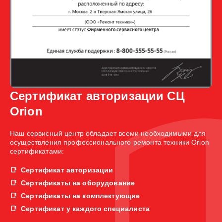
Сертификат авторизации СЦ
Orion
Наш сервисный центр обладает всеми необходимыми для
осуществления профессионального ремонта техники Orion
сертификатами:
Сертификат авторизации
Сертификаты на оборудование
Сертификаты на комплектующие
Сертификат у каждого специалиста