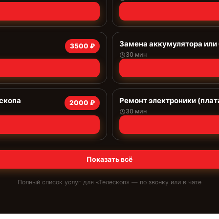
Замена аккумулятора или 
3500 ₽
30 мин
ескопа
Ремонт электроники (плат
2000 ₽
30 мин
Показать всё
Полный список услуг для «
Телескоп
» — по звонку или в чате