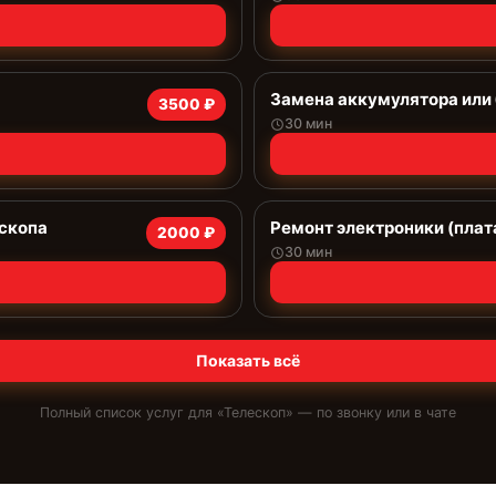
Замена аккумулятора или 
3500 ₽
30 мин
ескопа
Ремонт электроники (плат
2000 ₽
30 мин
Показать всё
Полный список услуг для «
Телескоп
» — по звонку или в чате