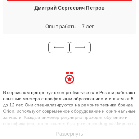
Дмитрий Сергеевич Петров
Опыт работы – 7 лет
В сервисном центре ryz.orion-profiservice.ru в Рязани работают
опытные мастера с профильным образованием и стажем от 5
до 12 лет. Они специализируются на ремонте техники бренда
Orion, используют современное оборудование и оригинальные
запчасти. Каждый инженер регулярно проходит обучение и
сертификацию, что позволяет быстро и точноdiagnostikировать
поломки и восстанавливать технику с сохранением гарантии
Развернуть
до 3 лет. Наши мастера решают сложные случаи: от замены