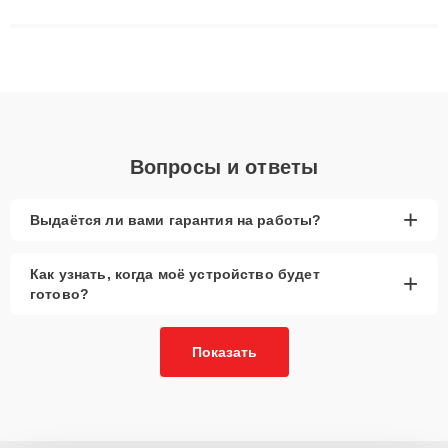
матриц и материнских плат до ремонта после залития и
восстановления данных. Благодаря высокой квалификации и
ответственному подходу клиенты получают быстрый,
качественный ремонт и понятные объяснения по результатам
диагностики.
Вопросы и ответы
+
Выдаётся ли вами гарантия на работы?
Как узнать, когда моё устройство будет
+
готово?
Показать