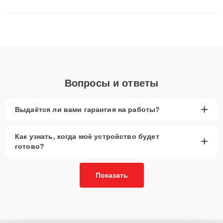
матриц и материнских плат до ремонта после залития и
восстановления данных. Благодаря высокой квалификации и
ответственному подходу клиенты получают быстрый,
качественный ремонт и понятные объяснения по результатам
диагностики.
Вопросы и ответы
+
Выдаётся ли вами гарантия на работы?
Как узнать, когда моё устройство будет
+
готово?
Показать