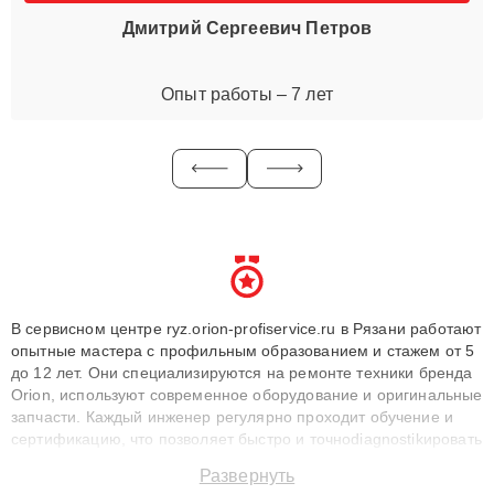
Дмитрий Сергеевич Петров
Опыт работы – 7 лет
В сервисном центре ryz.orion-profiservice.ru в Рязани работают
опытные мастера с профильным образованием и стажем от 5
до 12 лет. Они специализируются на ремонте техники бренда
Orion, используют современное оборудование и оригинальные
запчасти. Каждый инженер регулярно проходит обучение и
сертификацию, что позволяет быстро и точноdiagnostikировать
поломки и восстанавливать технику с сохранением гарантии
Развернуть
до 3 лет. Наши мастера решают сложные случаи: от замены