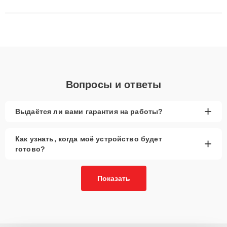
матриц и материнских плат до ремонта после залития и
восстановления данных. Благодаря высокой квалификации и
ответственному подходу клиенты получают быстрый,
качественный ремонт и понятные объяснения по результатам
диагностики.
Вопросы и ответы
+
Выдаётся ли вами гарантия на работы?
Как узнать, когда моё устройство будет
+
готово?
Показать