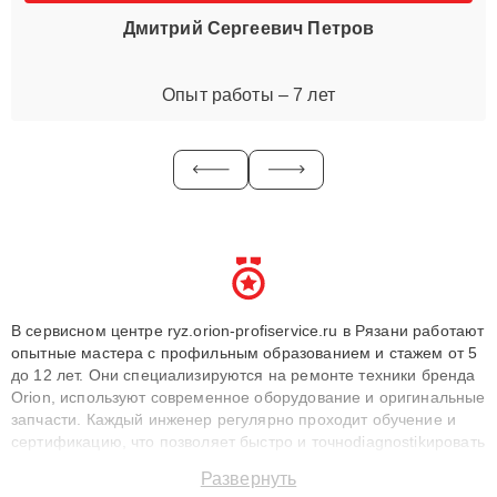
Дмитрий Сергеевич Петров
Опыт работы – 7 лет
В сервисном центре ryz.orion-profiservice.ru в Рязани работают
опытные мастера с профильным образованием и стажем от 5
до 12 лет. Они специализируются на ремонте техники бренда
Orion, используют современное оборудование и оригинальные
запчасти. Каждый инженер регулярно проходит обучение и
сертификацию, что позволяет быстро и точноdiagnostikировать
поломки и восстанавливать технику с сохранением гарантии
Развернуть
до 3 лет. Наши мастера решают сложные случаи: от замены